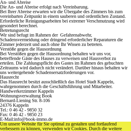
An- und Abreise
Die An- und Abreise erfolgt nach Vereinbarung.
Bei Ihrer Abreise erwarten wir die Übergabe des Zimmers bis zum
vereinbarten Zeitpunkt in einem sauberen und ordentlichen Zustand.
Erforderliche Reinigungsarbeiten bei extremer Verschmutzung wird
gesondert berechnet.
Betretungsrecht
Wir sind befugt im Rahmen der Gefahrenabwehr,
Schadensvermeidung oder dringend erforderlicher Reparaturen die
Zimmer jederzeit und auch ohne Ihr Wissen zu betreten.
Verstöße gegen die Hausordnung
Bei Verstößen gegen die Hausordnung behalten wir uns vor,
betreffende Gäste des Hauses zu verweisen und Hausverbot zu
erteilen. Die Zahlungspflicht des Gastes im Rahmen des gebuchten
Zeitraums wird dadurch nicht verändert. Darüber hinaus behalten wir
uns weitergehende Schadensersatzforderungen vor.
Hausrecht
Das Hausrecht besitzt ausschließlich das Hotel Stadt Kappeln,
wahrgenommen durch die Geschäftsführung und Mitarbeiter.
Handwerkerzimmer Kappeln
Wohnungsverwaltung Book
Bernard-Liening Str. 8-106
24376 Kappeln
Tel.: 0 46 42 - 9850 32
Fax: 0 46 42 - 9850 23
E-Mail:info@book-immo.de
Um unsere Website für Sie optimal zu gestalten und fortlaufend
verbessern zu können, verwenden wir Cookies. Durch die weitere