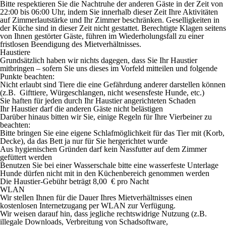
Bitte respektieren Sie die Nachtruhe der anderen Gäste in der Zeit von
22:00 bis 06:00 Uhr
, indem Sie innerhalb dieser Zeit Ihre Aktivitäten
auf Zimmerlautstärke und Ihr Zimmer beschränken. Geselligkeiten in
der Küche sind in dieser Zeit nicht gestattet. Berechtigte Klagen seitens
von Ihnen gestörter Gäste, führen im Wiederholungsfall zu einer
fristlosen Beendigung des Mietverhältnisses.
Haustiere
Grundsätzlich haben wir nichts dagegen, dass Sie Ihr Haustier
mitbringen – sofern Sie uns dieses im Vorfeld mitteilen und folgende
Punkte beachten:
Nicht erlaubt sind Tiere die eine Gefährdung anderer darstellen können
(z.B. Gifttiere, Würgeschlangen, nicht wesensfeste Hunde, etc.)
Sie haften für jeden durch Ihr Haustier angerichteten Schaden
Ihr Haustier darf die anderen Gäste nicht belästigen
Darüber hinaus bitten wir Sie, einige Regeln für Ihre Vierbeiner zu
beachten:
Bitte bringen Sie eine eigene Schlafmöglichkeit für das Tier mit (Korb,
Decke), da das Bett ja nur für Sie hergerichtet wurde
Aus hygienischen Gründen darf kein Nassfutter auf dem Zimmer
gefüttert werden
Benutzen Sie bei einer Wasserschale bitte eine wasserfeste Unterlage
Hunde dürfen nicht mit in den Küchenbereich genommen werden
Die Haustier-Gebühr beträgt 8,00 € pro Nacht
WLAN
Wir stellen Ihnen für die Dauer Ihres Mietverhältnisses einen
kostenlosen Internetzugang per WLAN zur Verfügung.
Wir weisen darauf hin, dass jegliche rechtswidrige Nutzung (z.B.
illegale Downloads, Verbreitung von Schadsoftware,