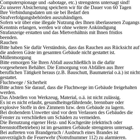
Computerspionage und -sabotage, etc.) strengstens untersagt sind!
Zu unserer Absicherung speichern wir für die Dauer von 60 Tagen
Ihre Verbindungsdaten um sie bei Bedarf den
Strafverfolgungsbehörden auszuhändigen.
Sofern wir über eine illegale Nutzung des Ihnen überlassenen Zugangs
Kenntnis erlangen, werden wir ohne weitere Ankündigung
Strafanzeige erstatten und das Mietverhältnis mit Ihnen fristlos
beenden.
Rauchen
Bitte haben Sie dafür Verständnis, dass das Rauchen aus Rücksicht auf
die anderen Gäste im gesamten Gebäude nicht gestattet ist.
Müllentsorgung
Bitte entsorgen Sie Ihren Abfall ausschließlich in die dafür
vorgesehenen Behälter. Die Entsorgung von Abfällen aus Ihrer
beruflichen Tätigkeit heraus (z.B. Bauschutt, Baumaterial o.ä.) ist nicht
gestattet.
Fluchtwege / Sicherheit
Bitte achten Sie darauf, dass die Fluchtwege im Gebäude freigehalten
werden.
Das Abstellen von Werkzeug, Material, o.ä. ist nicht zulässig.
Es ist es nicht erlaubt, gesundheitsgefährdende, brennbare oder
explosive Stoffe in den Zimmern bzw. dem Gebäude zu lagern.
Bei drohendem Unwetter sind vor dem Verlassen des Gebäudes die
Fenster zu verschließen um Schäden zu vermeiden.
Die Benutzung eigener Heiz- und Kochgeräte (elektrisch oder
brennstoffbetrieben) ist im gesamten Gebäude strengstens untersagt.
Bei auftreten von Brandgeruch / Ausbruch eines Brandes ist
unverzüglich die Feuerwehr (Notrufnummer 112) zu alarmieren.