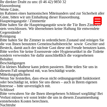
Ihr direkter Draht zu uns: (0 46 42) 9850 32
Hausordnung
Werte Gäste,
im Rahmen eines harmonischen Miteinanders und zur Sicherheit aller
Gäste, bitten wir um Einhaltung dieser Hausordnung.
Haupteingangstür / Zimmertür
Bitte halten Sie die Haupteingangstür sowie die Tür Ihres Zimmers
stets verschlossen. Wir übernehmen keine Haftung für entwendete
Gegenstände!
Reinigung
Bitte halten Sie Ihr Zimmer in ordentlichem Zustand und reinigen Sie
die von Ihnen benutzten Gemeinschaftsbereiche sowie Geschirr und
Besteck, damit auch der nächste Gast diese mit Freude benutzen kann.
Bitte werfen Sie keine Essensreste oder Hygieneartikel in die Toilette
sondern verwenden Sie dafür ausschließlich die vorgesehenen
Behälter.
Beschädigungen
Ein kleines Malheur kann jedem passieren. Bitte teilen Sie uns in
diesem Fall umgehend mit, was beschädigt wurde.
Mitteilungspflichten
Wenn Sie feststellen, dass etwas nicht ordnungsgemäß funktioniert
oder beschädigt ist, teilen Sie uns dieses – auch in Ihrem eigenen
Interesse – bitte unverzüglich mit.
Schlüssel
Bitte verwahren Sie die Ihnen übergebenen Schlüssel sorgfältig! Bei
Verlust müssen wir sonst leider die uns in diesem Zusammenhang
entstehenden Kosten berechnen.
Nachtruhe